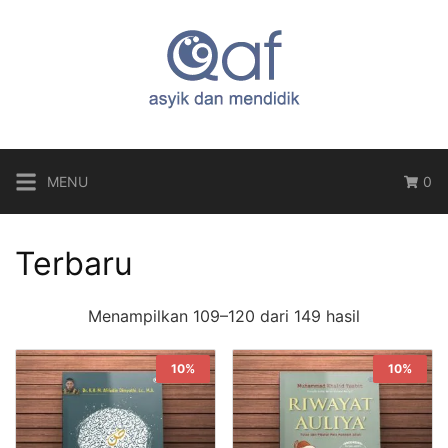
Langsung
ke
konten
MENU
0
Terbaru
Diurutkan
Menampilkan 109–120 dari 149 hasil
menurut
yang
10%
10%
terbaru