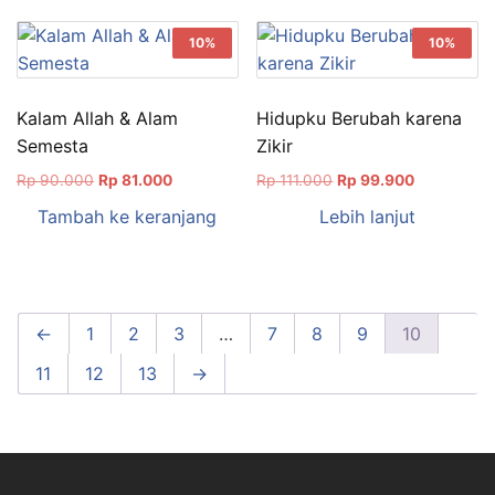
10%
10%
Kalam Allah & Alam
Hidupku Berubah karena
Semesta
Zikir
Harga
Harga
Harga
Harga
Rp
90.000
Rp
81.000
Rp
111.000
Rp
99.900
aslinya
saat
aslinya
saat
Tambah ke keranjang
Lebih lanjut
adalah:
ini
adalah:
ini
Rp 90.000.
adalah:
Rp 111.000.
adalah:
Rp 81.000.
Rp 99.900
←
1
2
3
…
7
8
9
10
11
12
13
→