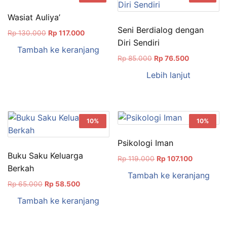
Wasiat Auliya’
Seni Berdialog dengan
Harga
Harga
Rp
130.000
Rp
117.000
Diri Sendiri
aslinya
saat
Tambah ke keranjang
adalah:
ini
Harga
Harga
Rp
85.000
Rp
76.500
Rp 130.000.
adalah:
aslinya
saat
Lebih lanjut
Rp 117.000.
adalah:
ini
Rp 85.000.
adalah:
Rp 76.500.
10%
10%
Psikologi Iman
Buku Saku Keluarga
Harga
Harga
Rp
119.000
Rp
107.100
Berkah
aslinya
saat
Tambah ke keranjang
adalah:
ini
Harga
Harga
Rp
65.000
Rp
58.500
Rp 119.000.
adalah:
aslinya
saat
Tambah ke keranjang
Rp 107.100
adalah:
ini
Rp 65.000.
adalah:
Rp 58.500.