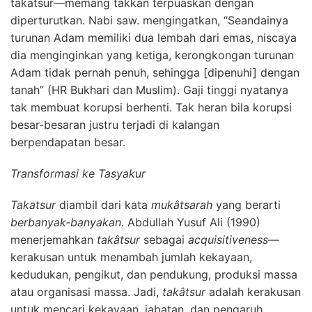
takatsur—memang takkan terpuaskan dengan
diperturutkan. Nabi saw. mengingatkan, “Seandainya
turunan Adam memiliki dua lembah dari emas, niscaya
dia menginginkan yang ketiga, kerongkongan turunan
Adam tidak pernah penuh, sehingga [dipenuhi] dengan
tanah” (HR Bukhari dan Muslim). Gaji tinggi nyatanya
tak membuat korupsi berhenti. Tak heran bila korupsi
besar-besaran justru terjadi di kalangan
berpendapatan besar.
Transformasi
ke Tasyakur
Takatsur
diambil dari kata
mukâtsarah
yang berarti
berbanyak-banyakan
. Abdullah Yusuf Ali (1990)
menerjemahkan
takâtsur
sebagai
acquisitiveness
—
kerakusan untuk menambah jumlah kekayaan,
kedudukan, pengikut, dan pendukung, produksi massa
atau organisasi massa. Jadi,
takâtsur
adalah kerakusan
untuk mencari kekayaan, jabatan, dan pengaruh.