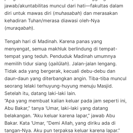
jawab/akuntabilitas muncul dari hati—fakultas dalam
diri untuk mawas diri (
muhasabah
) dan merasakan
kehadiran Tuhan/merasa diawasi oleh-Nya
(
muraqabah
).
Tengah hari di Madinah. Karena panas yang
menyengat, semua makhluk berlindung di tempat-
tempat yang teduh. Penduduk Madinah umumnya
memilih tidur siang (
qailûlah
). Jalan-jalan lengang.
Tidak ada yang bergerak, kecuali debu-debu dan
daun-daun yang diterbangkan angin. Tiba-tiba muncul
seorang lelaki terhuyung-huyung menuju Masjid.
Setelah itu, datang laki-laki lain.
“Apa yang membuat kalian keluar pada jam seperti ini,
Abu Bakar,” tanya ‘Umar, laki-laki yang datang
belakangan. “Aku keluar karena lapar,” jawab Abu
Bakar. Kata ‘Umar, “Demi Allah, yang diriku ada di
tangan-Nya. Aku pun terpaksa keluar karena lapar.”