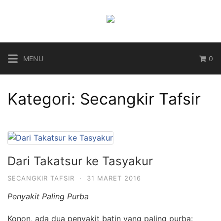
Langsung
ke
konten
MENU
0
Kategori:
Secangkir Tafsir
Dari Takatsur ke Tasyakur
SECANGKIR TAFSIR
·
31 MARET 2016
Penyakit Paling Purba
Konon, ada dua penyakit batin yang paling purba: