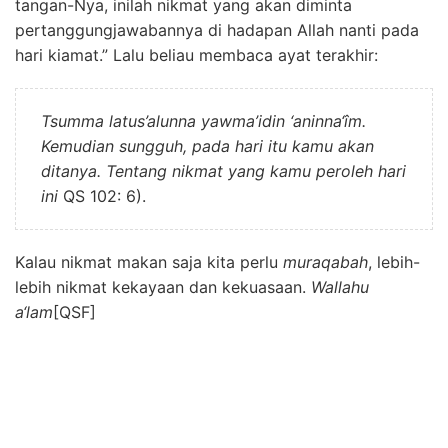
tangan-Nya, inilah nikmat yang akan diminta
pertanggungjawabannya di hadapan Allah nanti pada
hari kiamat.” Lalu beliau membaca ayat terakhir:
Tsumma latus’alunna yawma’idin ‘aninna‘îm.
Kemudian sungguh, pada hari itu kamu akan
ditanya. Tentang nikmat yang kamu peroleh hari
ini
QS 102: 6).
Kalau nikmat makan saja kita perlu
muraqabah
, lebih-
lebih nikmat kekayaan dan kekuasaan.
Wallahu
a‘lam
[QSF]