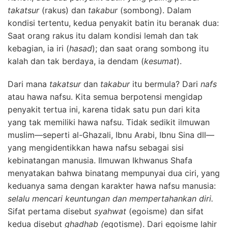
takatsur
(rakus) dan
takabur
(sombong). Dalam
kondisi tertentu, kedua penyakit batin itu beranak dua:
Saat orang rakus itu dalam kondisi lemah dan tak
kebagian, ia iri (
hasad
); dan saat orang sombong itu
kalah dan tak berdaya, ia dendam (
kesumat
).
Dari mana
takatsur
dan
takabur
itu bermula? Dari
nafs
atau hawa nafsu. Kita semua berpotensi mengidap
penyakit tertua ini, karena tidak satu pun dari kita
yang tak memiliki hawa nafsu. Tidak sedikit ilmuwan
muslim—seperti al-Ghazali, Ibnu Arabi, Ibnu Sina dll—
yang mengidentikkan hawa nafsu sebagai sisi
kebinatangan manusia. Ilmuwan Ikhwanus Shafa
menyatakan bahwa binatang mempunyai dua ciri, yang
keduanya sama dengan karakter hawa nafsu manusia:
selalu mencari keuntungan dan mempertahankan diri.
Sifat pertama disebut
syahwat
(egoisme) dan sifat
kedua disebut
ghadhab (
egotisme). Dari egoisme lahir