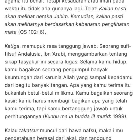
agama itu benar. Tetapi kesadaran atau iman pada
waktu itu tidak ada gunanya lagi. Telat!
Kalian pasti
akan melihat neraka Jahim. Kemudian, kalian pasti
akan melihatnya berdasarkan kebenaran penglihatan
mata
(QS 102: 6).
K
etiga
, memupuk rasa tanggung jawab. Seorang sufi-
filsuf Andalusia, Ibn ‘Arabi, menggambarkan tentang
sikap tasyakur ini secara lugas: Selama kamu hidup,
kamu bagaikan seorang pengumpul banyak
keuntungan dari karunia Allah yang sampai kepadamu
dari begitu banyak tangan. Apa yang kamu terima itu
bukanlah betul-betul milikmu. Kamu bagaikan seorang
kasir: kamu harus membagi-bagikan apa yang telah
kamu terima, tapi kamu bertanggung jawab untuk
perhitungannya (
Kunhu ma la budda lil murid
: 1999).
Kalau
takatsur
muncul dari hawa nafsu, maka ilmu
pengetahuan berasal dari akal, dan tanggung