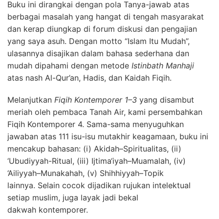
Buku ini dirangkai dengan pola Tanya-jawab atas
berbagai masalah yang hangat di tengah masyarakat
dan kerap diungkap di forum diskusi dan pengajian
yang saya asuh. Dengan motto “Islam Itu Mudah”,
ulasannya disajikan dalam bahasa sederhana dan
mudah dipahami dengan metode
Istinbath Manhaji
atas nash Al-Qur’an, Hadis, dan Kaidah Fiqih.
Melanjutkan
Fiqih Kontemporer 1–3
yang disambut
meriah oleh pembaca Tanah Air, kami persembahkan
Fiqih Kontemporer 4. Sama-sama menyuguhkan
jawaban atas 111 isu-isu mutakhir keagamaan, buku ini
mencakup bahasan: (i) Akidah–Spiritualitas, (ii)
‘Ubudiyyah-Ritual, (iii) Ijtima‘iyah–Muamalah, (iv)
‘Ailiyyah–Munakahah, (v) Shihhiyyah–Topik
lainnya. Selain cocok dijadikan rujukan intelektual
setiap muslim, juga layak jadi bekal
dakwah kontemporer.