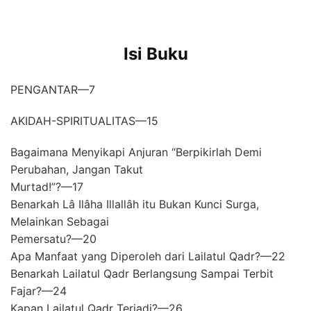
Isi Buku
PENGANTAR—7
AKIDAH-SPIRITUALITAS—15
Bagaimana Menyikapi Anjuran “Berpikirlah Demi
Perubahan, Jangan Takut
Murtad!”?—17
Benarkah Lâ Ilâha Illallâh itu Bukan Kunci Surga,
Melainkan Sebagai
Pemersatu?—20
Apa Manfaat yang Diperoleh dari Lailatul Qadr?—22
Benarkah Lailatul Qadr Berlangsung Sampai Terbit
Fajar?—24
Kapan Lailatul Qadr Terjadi?—26