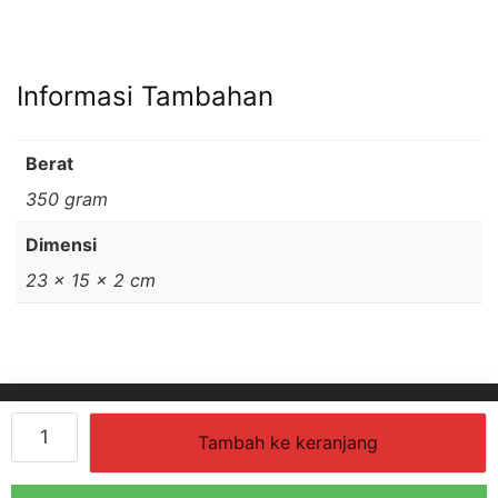
Informasi Tambahan
Berat
350 gram
Dimensi
23 × 15 × 2 cm
Fiqih
KATA & MAKNA
KUPAS
SECANGKIR TAFSIR
Tambah ke keranjang
Kontemporer
UNDUH ILMU
Buku