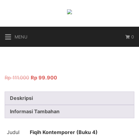
Langsung
ke
konten
MENU
0
Harga
Harga
Rp
111.000
Rp
99.900
aslinya
saat
adalah:
ini
Deskripsi
Rp 111.000.
adalah:
Rp 99.900.
Informasi Tambahan
Judul
Fiqih Kontemporer (Buku 4)