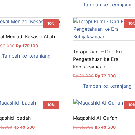
aslinya
saat
Tambah ke keranjang
Rp 81.000.
adalah:
ini
Rp 80.000.
adalah:
Rp 72.000
10%
10
al Menjadi Kekasih Allah
Harga
Harga
99.000
Rp
179.100
Terapi Rumi – Dari Era
aslinya
saat
Tambah ke keranjang
adalah:
ini
Pengetahuan ke Era
Rp 199.000.
adalah:
Kebijaksanaan
Rp 179.100.
Harga
Harga
Rp
80.000
Rp
72.000
aslinya
saat
Tambah ke keranjang
adalah:
ini
Rp 80.000.
adalah:
Rp 72.000
10%
10
ashid Ibadah
Maqashid Al-Qur’an
Harga
Harga
Harga
Harga
5.000
Rp
49.500
Rp
55.000
Rp
49.500
aslinya
saat
aslinya
saat