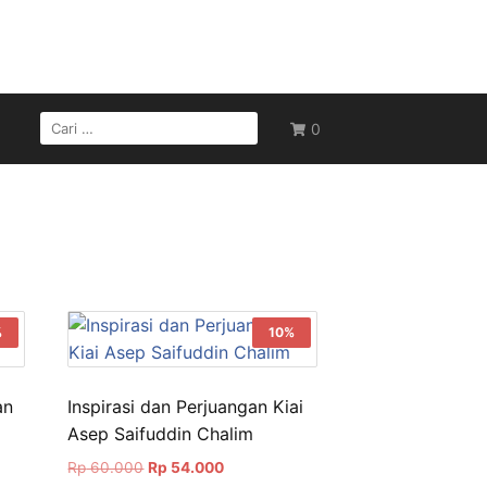
CARI
0
UNTUK:
%
10%
an
Inspirasi dan Perjuangan Kiai
Asep Saifuddin Chalim
Harga
Harga
Rp
60.000
Rp
54.000