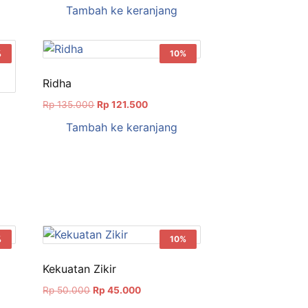
aslinya
saat
Tambah ke keranjang
adalah:
ini
Rp 60.000.
adalah:
.
Rp 54.000.
%
10%
Ridha
Harga
Harga
Rp
135.000
Rp
121.500
aslinya
saat
Tambah ke keranjang
adalah:
ini
Rp 135.000.
adalah:
Rp 121.500.
.
%
10%
Kekuatan Zikir
Harga
Harga
Rp
50.000
Rp
45.000
aslinya
saat