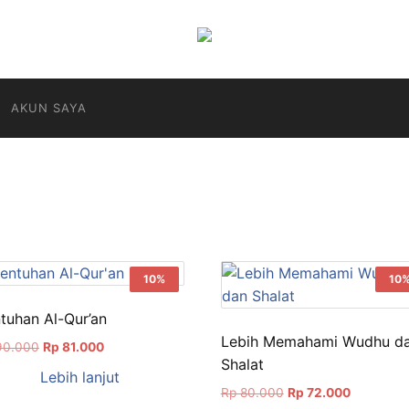
AKUN SAYA
rutkan
nurut
ng
10%
10
baru
tuhan Al-Qur’an
Lebih Memahami Wudhu d
Harga
Harga
0.000
Rp
81.000
Shalat
aslinya
saat
Lebih lanjut
adalah:
ini
Harga
Harga
Rp
80.000
Rp
72.000
Rp 90.000.
adalah: