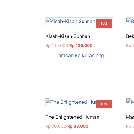
Rp 162.000.
10%
Kisah-Kisah Sunnah
Bek
Harga
Harga
Rp
140.000
Rp
126.000
Rp
1
aslinya
saat
Tambah ke keranjang
adalah:
ini
Rp 140.000.
adalah:
Rp 126.000.
10%
The Enlightened Human
Maq
Harga
Harga
Rp
70.000
Rp
63.000
Rp
5
aslinya
saat