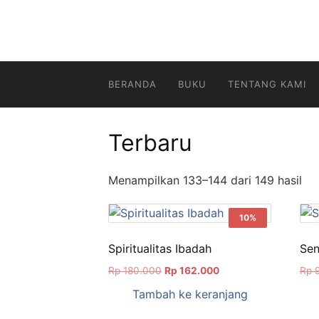
Langsung
ke
konten
BERANDA
BUKU
TENTANG KAMI
Terbaru
Diu
Menampilkan 133–144 dari 149 hasil
me
ya
10%
ter
Spiritualitas Ibadah
Sen
Harga
Harga
Rp
180.000
Rp
162.000
Rp
9
aslinya
saat
Tambah ke keranjang
adalah:
ini
Rp 180.000.
adalah: