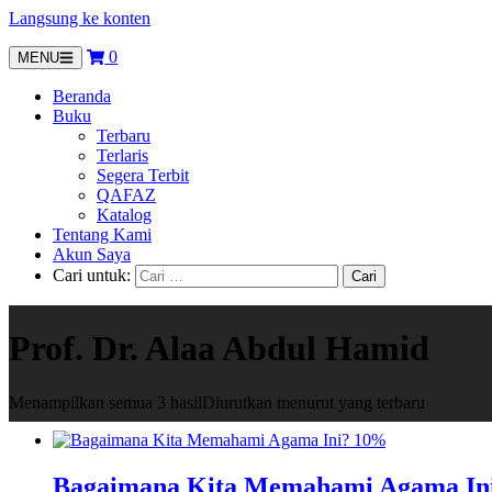
Langsung ke konten
0
MENU
Beranda
Buku
Terbaru
Terlaris
Segera Terbit
QAFAZ
Katalog
Tentang Kami
Akun Saya
Cari untuk:
Prof. Dr. Alaa Abdul Hamid
Menampilkan semua 3 hasil
Diurutkan menurut yang terbaru
10%
Bagaimana Kita Memahami Agama In