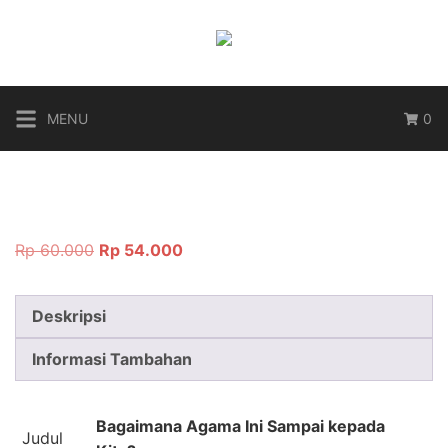
Langsung
ke
konten
MENU
0
Harga
Harga
Rp
60.000
Rp
54.000
aslinya
saat
adalah:
ini
Deskripsi
Rp 60.000.
adalah:
Rp 54.000.
Informasi Tambahan
Bagaimana Agama Ini Sampai kepada
Judul