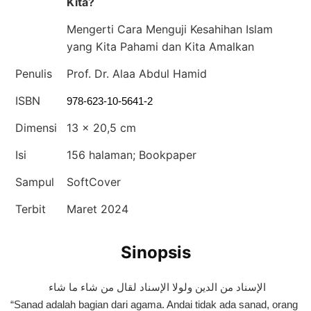
Kita?
Mengerti Cara Menguji Kesahihan Islam
yang Kita Pahami dan Kita Amalkan
Penulis
Prof. Dr. Alaa Abdul Hamid
ISBN
978-623-10-5641-2
Dimensi
13 x 20,5 cm
Isi
156 halaman; Bookpaper
Sampul
SoftCover
Terbit
Maret 2024
Sinopsis
الإسناد من الدين ولولا الإسناد لقال من شاء ما شاء
“Sanad adalah bagian dari agama. Andai tidak ada sanad, orang