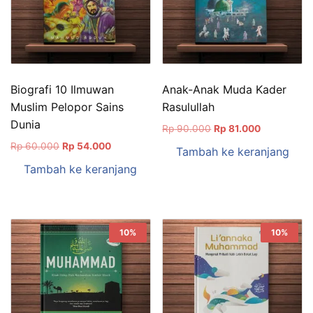
Biografi 10 Ilmuwan
Anak-Anak Muda Kader
Muslim Pelopor Sains
Rasulullah
Dunia
Harga
Harga
Rp
90.000
Rp
81.000
aslinya
saat
Harga
Harga
Rp
60.000
Rp
54.000
Tambah ke keranjang
adalah:
ini
aslinya
saat
Tambah ke keranjang
Rp 90.000.
adalah:
adalah:
ini
Rp 81.000.
Rp 60.000.
adalah:
Rp 54.000.
10%
10%