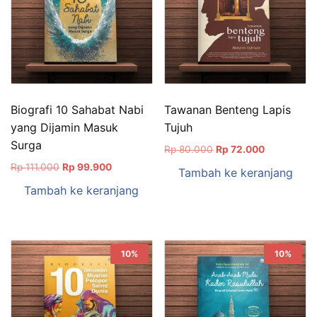
Biografi 10 Sahabat Nabi
Tawanan Benteng Lapis
yang Dijamin Masuk
Tujuh
Surga
Harga
Harga
Rp
80.000
Rp
72.000
aslinya
saat
Harga
Harga
Rp
111.000
Rp
99.900
Tambah ke keranjang
adalah:
ini
aslinya
saat
Tambah ke keranjang
Rp 80.000.
adalah:
adalah:
ini
Rp 72.000.
Rp 111.000.
adalah:
Rp 99.900.
10%
10%