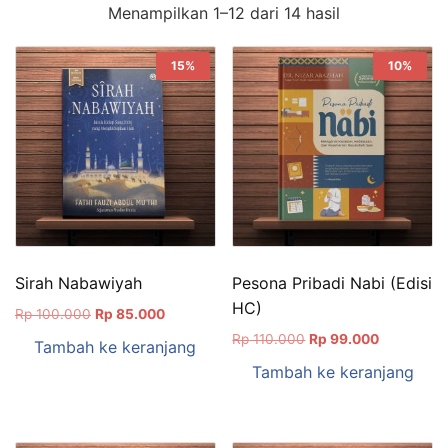
Diurutkan
Menampilkan 1–12 dari 14 hasil
menurut
yang
15%
10%
terbaru
Sirah Nabawiyah
Pesona Pribadi Nabi (Edisi
HC)
Harga
Harga
Rp
100.000
Rp
85.000
aslinya
saat
Harga
Harga
Rp
110.000
Rp
99.000
Tambah ke keranjang
adalah:
ini
aslinya
saat
Tambah ke keranjang
Rp 100.000.
adalah:
adalah:
ini
Rp 85.000.
Rp 110.000.
adalah:
Rp 99.000