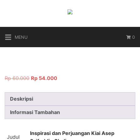
Langsung
ke
konten
MENU
0
Harga
Harga
Rp
60.000
Rp
54.000
aslinya
saat
adalah:
ini
Deskripsi
Rp 60.000.
adalah:
Rp 54.000.
Informasi Tambahan
Inspirasi dan Perjuangan Kiai Asep
Judul