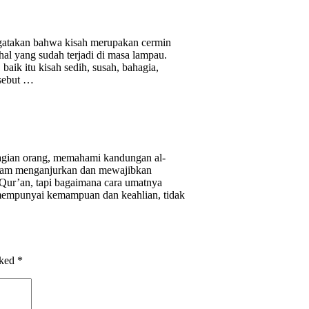
gatakan bahwa kisah merupakan cermin
al yang sudah terjadi di masa lampau.
aik itu kisah sedih, susah, bahagia,
rsebut …
agian orang, memahami kandungan al-
 Islam menganjurkan dan mewajibkan
Qur’an, tapi bagaimana cara umatnya
mempunyai kemampuan dan keahlian, tidak
rked
*