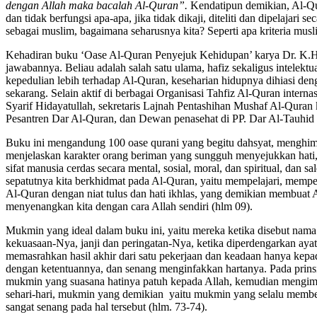
dengan Allah maka bacalah Al-Quran”.
Kendatipun demikian, Al-Q
dan tidak berfungsi apa-apa, jika tidak dikaji, diteliti dan dipelajari
sebagai muslim, bagaimana seharusnya kita? Seperti apa kriteria mu
Kehadiran buku ‘Oase Al-Quran Penyejuk Kehidupan’ karya Dr. K
jawabannya. Beliau adalah salah satu ulama, hafiz sekaligus intelek
kepedulian lebih terhadap Al-Quran, keseharian hidupnya dihiasi den
sekarang. Selain aktif di berbagai Organisasi Tahfiz Al-Quran interna
Syarif Hidayatullah, sekretaris Lajnah Pentashihan Mushaf Al-Qur
Pesantren Dar Al-Quran, dan Dewan penasehat di PP. Dar Al-Tauhid 
Buku ini mengandung 100 oase qurani yang begitu dahsyat, menghim
menjelaskan karakter orang beriman yang sungguh menyejukkan hati,
sifat manusia cerdas secara mental, sosial, moral, dan spiritual, dan 
sepatutnya kita berkhidmat pada Al-Quran, yaitu mempelajari, memp
Al-Quran dengan niat tulus dan hati ikhlas, yang demikian membuat 
menyenangkan kita dengan cara Allah sendiri (hlm 09).
Mukmin yang ideal dalam buku ini, yaitu mereka ketika disebut nama A
kekuasaan-Nya, janji dan peringatan-Nya, ketika diperdengarkan aya
memasrahkan hasil akhir dari satu pekerjaan dan keadaan hanya kepad
dengan ketentuannya, dan senang menginfakkan hartanya. Pada prins
mukmin yang suasana hatinya patuh kepada Allah, kemudian mengi
sehari-hari, mukmin yang demikian yaitu mukmin yang selalu member
sangat senang pada hal tersebut (hlm. 73-74).