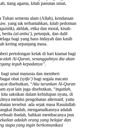
iah, tiang agama, kitab panutan umat,
 Tuhan semesta alam (Allah), kendaraan
saw. yang tak terbantahkan, kitab pedoman
nguistik)
, akhlak, etika dan moral, kisah-
,
berita
(al-anba’)
, petunjuk, dan dalil
elaga bagi yang haus hidayah dan kasih
nah kering sepanjang masa.
eri pertolongan kelak di hari kiamat bagi
acalah Al-Quran, sesungguhnya dia akan
pegang teguh kepadanya”.
uk bagi umat manusia dan memberi
ebagai obat
(syifa’)
bagi segala macam
ayat disebutkan, “
Aku turunkan Al-Quran
am ayat lain juga disebutkan, “
ingatlah,
 kita saksikan dalam kehidupan nyata, di
ya melalui pengobatan alternatif, yaitu
batan tersebut ada sejak masa Rasulullah
h pangkal ibadah, mengamalkannya adalah
 berbuah ibadah, bahkan membacanya pun
ekalian adalah orang yang belajar dan
g siapa yang ingin berkomunikasi