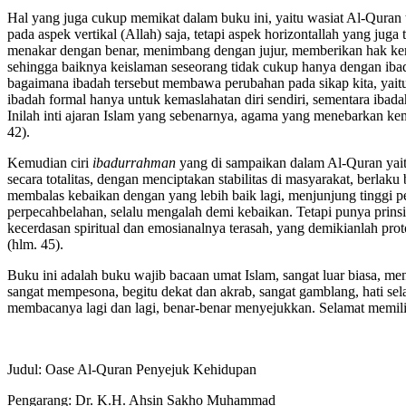
Hal yang juga cukup memikat dalam buku ini, yaitu wasiat Al-Quran t
pada aspek vertikal (Allah) saja, tetapi aspek horizontallah yang juga 
menakar dengan benar, menimbang dengan jujur, memberikan hak kerab
sehingga baiknya keislaman seseorang tidak cukup hanya dengan ibad
bagaimana ibadah tersebut membawa perubahan pada sikap kita, yaitu 
ibadah formal hanya untuk kemaslahatan diri sendiri, sementara ibad
Inilah inti ajaran Islam yang sebenarnya, agama yang menebarkan ke
42).
Kemudian ciri
ibadurrahman
yang di sampaikan dalam Al-Quran yai
secara totalitas, dengan menciptakan stabilitas di masyarakat, berlak
membalas kebaikan dengan yang lebih baik lagi, menjunjung tinggi 
perpecahbelahan, selalu mengalah demi kebaikan. Tetapi punya prin
kecerdasan spiritual dan emosianalnya terasah, yang demikianlah pr
(hlm. 45).
Buku ini adalah buku wajib bacaan umat Islam, sangat luar biasa, me
sangat mempesona, begitu dekat dan akrab, sangat gamblang, hati sel
membacanya lagi dan lagi, benar-benar menyejukkan. Selamat memili
Judul: Oase Al-Quran Penyejuk Kehidupan
Pengarang: Dr. K.H. Ahsin Sakho Muhammad