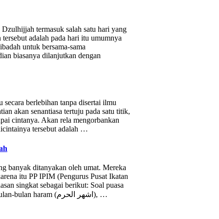
zulhijjah termasuk salah satu hari yang
 tersebut adalah pada hari itu umumnya
ibadah untuk bersama-sama
an biasanya dilanjutkan dengan
secara berlebihan tanpa disertai ilmu
an akan senantiasa tertuju pada satu titik,
apai cintanya. Akan rela mengorbankan
icintainya tersebut adalah …
ah
ing banyak ditanyakan oleh umat. Mereka
arena itu PP IPIM (Pengurus Pusat Ikatan
san singkat sebagai berikut: Soal puasa
tgl 1-8 Dzulchijjah (23-30 Agustus 2017), itu termasuk puasa bulan-bulan haram (اشهر الحرم), …