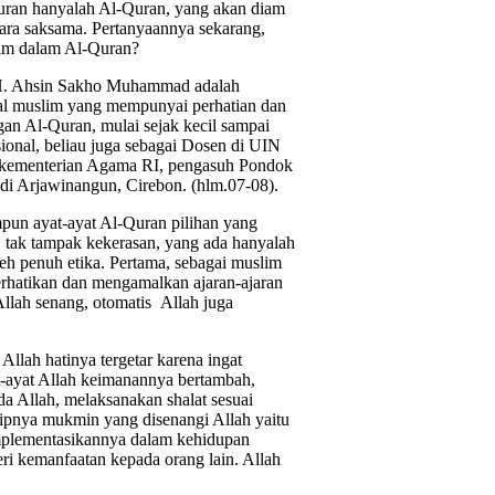
uran hanyalah Al-Quran, yang akan diam
 secara saksama. Pertanyaannya sekarang,
slim dalam Al-Quran?
.H. Ahsin Sakho Muhammad adalah
tual muslim yang mempunyai perhatian dan
gan Al-Quran, mulai sejak kecil sampai
sional, beliau juga sebagai Dosen di UIN
an kementerian Agama RI, pengasuh Pondok
di Arjawinangun, Cirebon. (hlm.07-08).
pun ayat-ayat Al-Quran pilihan yang
 tak tampak kekerasan, yang ada hanyalah
saleh penuh etika. Pertama, sebagai muslim
erhatikan dan mengamalkan ajaran-ajaran
Allah senang, otomatis Allah juga
llah hatinya tergetar karena ingat
t-ayat Allah keimanannya bertambah,
a Allah, melaksanakan shalat sesuai
ipnya mukmin yang disenangi Allah yaitu
mplementasikannya dalam kehidupan
i kemanfaatan kepada orang lain. Allah