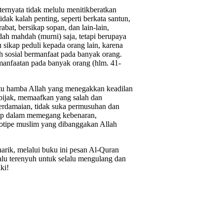
ernyata tidak melulu menitikberatkan
tidak kalah penting, seperti berkata santun,
at, bersikap sopan, dan lain-lain,
ah mahdah (murni) saja, tetapi berupaya
sikap peduli kepada orang lain, karena
ah sosial bermanfaat pada banyak orang.
manfaatan pada banyak orang (hlm. 41-
tu hamba Allah yang menegakkan keadilan
u bijak, memaafkan yang salah dan
perdamaian, tidak suka permusuhan dan
sip dalam memegang kebenaran,
ototipe muslim yang dibanggakan Allah
narik, melalui buku ini pesan Al-Quran
alu terenyuh untuk selalu mengulang dan
ki!