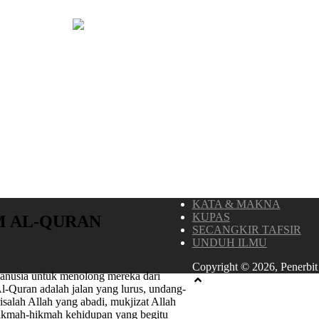
KATA & MAKNA
KUPAS
M AL-QURAN
SECANGKIR TAFSIR
UNDUH ILMU
Copyright © 2026, Penerbit
anusia untuk menolong mereka dari
Al-Quran adalah jalan yang lurus, undang-
salah Allah yang abadi, mukjizat Allah
 hikmah-hikmah kehidupan yang begitu