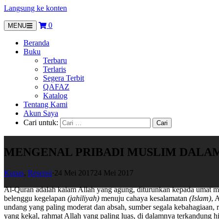
Langsung ke konten
0
MENU
Beranda
Buku
Terbaru
Terlaris
Segera Terbit
QAFAZ
Katalog
Tentang Kami
Akun Saya
Cari untuk:
MENGENAL PRIBADI MUSLIM DALA
Kupas
,
Resensi
·
24 Mei 2017
24 Mei 2017
Al-Quran adalah kalam Allah yang agung, diturunkan kepada umat m
belenggu kegelapan
(jahiliyah)
menuju cahaya kesalamatan
(Islam)
, 
undang yang paling moderat dan absah, sumber segala kebahagiaan, ri
yang kekal, rahmat Allah yang paling luas, di dalamnya terkandung