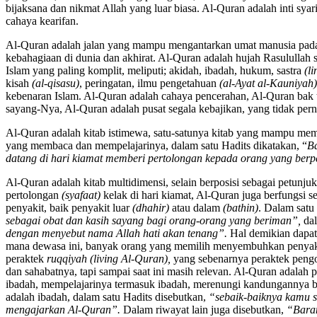
bijaksana dan nikmat Allah yang luar biasa. Al-Quran adalah inti syar
cahaya kearifan.
Al-Quran adalah jalan yang mampu mengantarkan umat manusia pada
kebahagiaan di dunia dan akhirat. Al-Quran adalah hujah Rasulullah 
Islam yang paling komplit, meliputi; akidah, ibadah, hukum, sastra
(li
kisah
(al-qisasu)
, peringatan, ilmu pengetahuan
(al-Ayat al-Kauniyah)
kebenaran Islam. Al-Quran adalah cahaya pencerahan, Al-Quran bak t
sayang-Nya, Al-Quran adalah pusat segala kebajikan, yang tidak per
Al-Quran adalah kitab istimewa, satu-satunya kitab yang mampu memb
yang membaca dan mempelajarinya, dalam satu Hadits dikatakan, “
B
datang di hari kiamat memberi pertolongan kepada orang yang ber
Al-Quran adalah kitab multidimensi, selain berposisi sebagai petunj
pertolongan
(syafaat)
kelak di hari kiamat, Al-Quran juga berfungsi s
penyakit, baik penyakit luar
(dhahir)
atau dalam
(bathin)
. Dalam satu 
sebagai obat dan kasih sayang bagi orang-orang yang beriman”,
dal
dengan menyebut nama Allah hati akan tenang”.
Hal demikian dapat
mana dewasa ini, banyak orang yang memilih menyembuhkan penyakitn
peraktek
ruqqiyah
(living Al-Quran),
yang sebenarnya peraktek pengo
dan sahabatnya, tapi sampai saat ini masih relevan. Al-Quran adala
ibadah, mempelajarinya termasuk ibadah, merenungi kandungannya
adalah ibadah, dalam satu Hadits disebutkan,
“sebaik-baiknya kamu s
mengajarkan Al-Quran”.
Dalam riwayat lain juga disebutkan,
“Baran