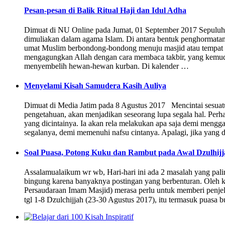
Pesan-pesan di Balik Ritual Haji dan Idul Adha
Dimuat di NU Online pada Jumat, 01 September 2017 Sepuluh D
dimuliakan dalam agama Islam. Di antara bentuk penghormatan
umat Muslim berbondong-bondong menuju masjid atau tempat 
mengagungkan Allah dengan cara membaca takbir, yang kemudi
menyembelih hewan-hewan kurban. Di kalender …
Menyelami Kisah Samudera Kasih Auliya
Dimuat di Media Jatim pada 8 Agustus 2017 Mencintai sesuatu 
pengetahuan, akan menjadikan seseorang lupa segala hal. Perhati
yang dicintainya. Ia akan rela melakukan apa saja demi mengg
segalanya, demi memenuhi nafsu cintanya. Apalagi, jika yang d
Soal Puasa, Potong Kuku dan Rambut pada Awal Dzulhijj
Assalamualaikum wr wb, Hari-hari ini ada 2 masalah yang pal
bingung karena banyaknya postingan yang berbenturan. Oleh k
Persaudaraan Imam Masjid) merasa perlu untuk memberi penjela