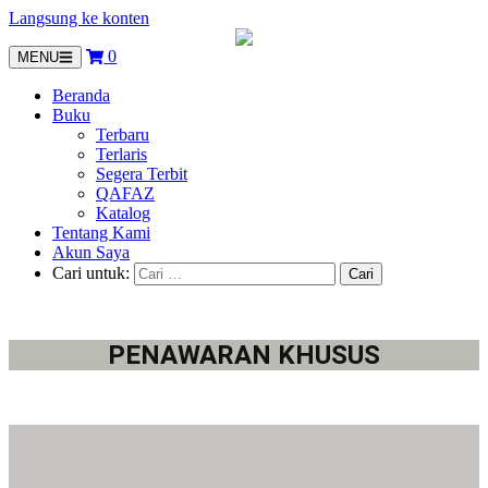
Langsung ke konten
0
MENU
Beranda
Buku
Terbaru
Terlaris
Segera Terbit
QAFAZ
Katalog
Tentang Kami
Akun Saya
Cari untuk:
PENAWARAN KHUSUS