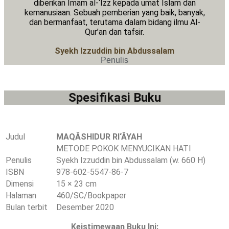
diberikan Imam al-‘Izz kepada umat Islam dan
kemanusiaan. Sebuah pemberian yang baik, banyak,
dan bermanfaat, terutama dalam bidang ilmu Al-
Qur’an dan tafsir.
Syekh Izzuddin bin Abdussalam
Penulis
Spesifikasi Buku
Judul
MAQÂSHIDUR RI‘ÂYAH
METODE POKOK MENYUCIKAN HATI
Penulis
Syekh Izzuddin bin Abdussalam (w. 660 H)
ISBN
978-602-5547-86-7
Dimensi
15 × 23 cm
Halaman
460/SC/Bookpaper
Bulan terbit
Desember 2020
Keistimewaan Buku Ini: