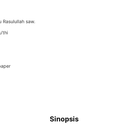
u Rasulullah saw.
’thi
6
paper
Sinopsis