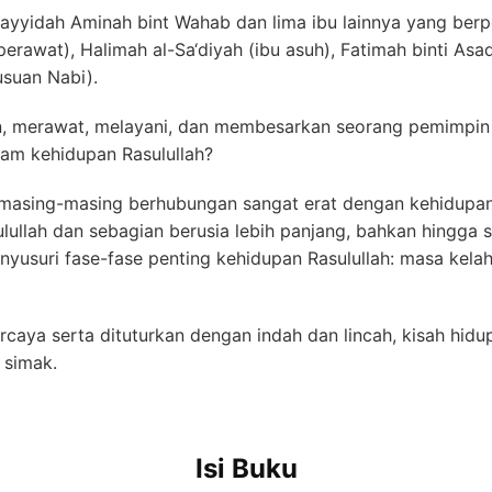
Sayyidah Aminah bint Wahab dan lima ibu lainnya yang ber
awat), Halimah al-Sa‘diyah (ibu asuh), Fatimah binti Asad (
usuan Nabi).
kan, merawat, melayani, dan membesarkan seorang pemimpi
m kehidupan Rasulullah?
 masing-masing berhubungan sangat erat dengan kehidupan 
ullah dan sebagian berusia lebih panjang, bahkan hingga 
yusuri fase-fase penting kehidupan Rasulullah: masa kelah
rcaya serta dituturkan dengan indah dan lincah, kisah hid
 simak.
Isi Buku