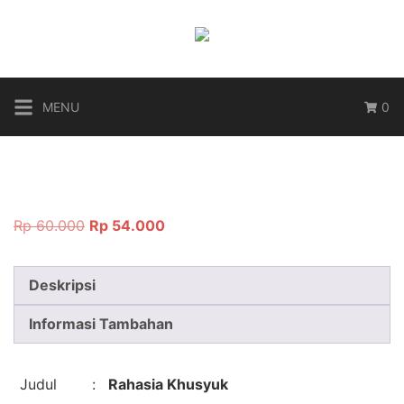
Langsung
ke
konten
MENU
0
Harga
Harga
Rp
60.000
Rp
54.000
aslinya
saat
adalah:
ini
Deskripsi
Rp 60.000.
adalah:
Rp 54.000.
Informasi Tambahan
Judul
:
Rahasia Khusyuk