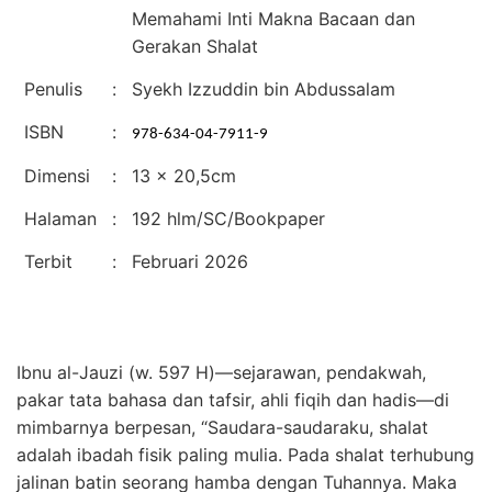
Memahami Inti Makna Bacaan dan
Gerakan Shalat
Penulis
:
Syekh Izzuddin bin Abdussalam
ISBN
:
978-634-04-7911-9
Dimensi
:
13 x 20,5cm
Halaman
:
192 hlm/SC/Bookpaper
Terbit
:
Februari 2026
Ibnu al-Jauzi (w. 597 H)—sejarawan, pendakwah,
pakar tata bahasa dan tafsir, ahli fiqih dan hadis—di
mimbarnya berpesan, “Saudara-saudaraku, shalat
adalah ibadah fisik paling mulia. Pada shalat terhubung
jalinan batin seorang hamba dengan Tuhannya. Maka