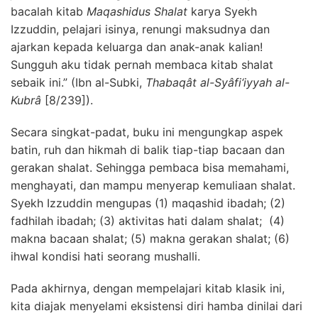
bacalah kitab
Maqashidus Shalat
karya Syekh
Izzuddin, pelajari isinya, renungi maksudnya dan
ajarkan kepada keluarga dan anak-anak kalian!
Sungguh aku tidak pernah membaca kitab shalat
sebaik ini.” (Ibn al-Subki,
Thabaqât al-Syâfi‘iyyah al-
Kubrâ
[8/239]).
Secara singkat-padat, buku ini mengungkap aspek
batin, ruh dan hikmah di balik tiap-tiap bacaan dan
gerakan shalat. Sehingga pembaca bisa memahami,
menghayati, dan mampu menyerap kemuliaan shalat.
Syekh Izzuddin mengupas (1) maqashid ibadah; (2)
fadhilah ibadah; (3) aktivitas hati dalam shalat; (4)
makna bacaan shalat; (5) makna gerakan shalat; (6)
ihwal kondisi hati seorang mushalli.
Pada akhirnya, dengan mempelajari kitab klasik ini,
kita diajak menyelami eksistensi diri hamba dinilai dari