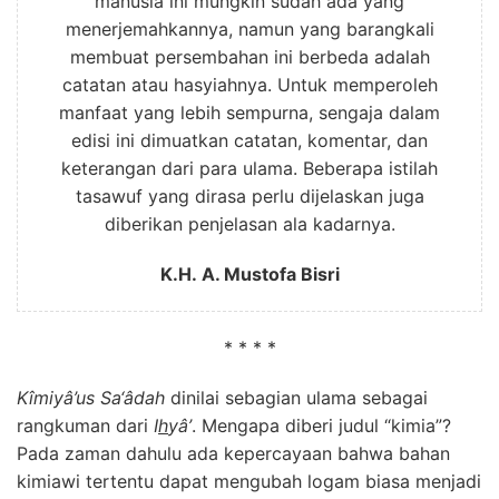
manusia ini mungkin sudah ada yang
menerjemahkannya, namun yang barangkali
membuat persembahan ini berbeda adalah
catatan atau hasyiahnya. Untuk memperoleh
manfaat yang lebih sempurna, sengaja dalam
edisi ini dimuatkan catatan, komentar, dan
keterangan dari para ulama. Beberapa istilah
tasawuf yang dirasa perlu dijelaskan juga
diberikan penjelasan ala kadarnya.
K.H. A. Mustofa Bisri
* * * *
Kîmiyâ’us Sa‘âdah
dinilai sebagian ulama sebagai
rangkuman dari
I
h
yâ’
. Mengapa diberi judul “kimia”?
Pada zaman dahulu ada kepercayaan bahwa bahan
kimiawi tertentu dapat mengubah logam biasa menjadi