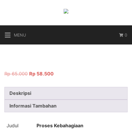
Langsung
ke
konten
MENU
0
Harga
Harga
Rp
65.000
Rp
58.500
aslinya
saat
adalah:
ini
Deskripsi
Rp 65.000.
adalah:
Rp 58.500.
Informasi Tambahan
Judul
Proses Kebahagiaan