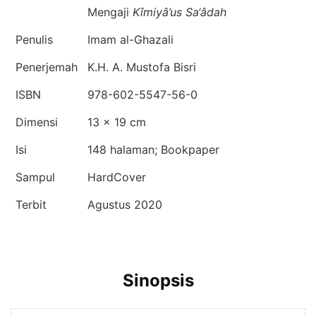
Mengaji
Kîmiyâ’us Sa‘âdah
Penulis
Imam al-Ghazali
Penerjemah
K.H. A. Mustofa Bisri
ISBN
978-602-5547-56-0
Dimensi
13 × 19 cm
Isi
148 halaman; Bookpaper
Sampul
HardCover
Terbit
Agustus 2020
Sinopsis