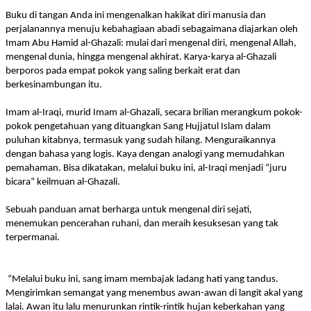
Buku di tangan Anda ini mengenalkan hakikat diri manusia dan
perjalanannya menuju kebahagiaan abadi seba­gaimana diajarkan oleh
Imam Abu Hamid al-Ghazali: mulai dari mengenal diri, mengenal Allah,
mengenal dunia, hingga mengenal akhirat. Karya-karya al-Ghazali
berporos pada empat pokok yang saling berkait erat dan
berkesinambungan itu.
Imam al-Iraqi, murid Imam al-Ghazali, secara brilian merangkum pokok-
pokok pengetahuan yang dituangkan Sang Hujjatul Islam dalam
puluhan kitabnya, termasuk yang sudah hilang. Menguraikannya
dengan bahasa yang logis. Kaya dengan analogi yang memudahkan
pemahaman. Bisa dikatakan, melalui buku ini, al-Iraqi menjadi “juru
bicara” keilmuan al-Ghazali.
Sebuah panduan amat berharga untuk mengenal diri sejati,
menemukan pencerahan ruhani, dan meraih kesuksesan yang tak
terpermanai.
“Melalui buku ini, sang imam membajak ladang hati yang tandus.
Mengirimkan semangat yang menembus awan-awan di langit akal yang
lalai. Awan itu lalu menurunkan rintik-rintik hujan keberkahan yang