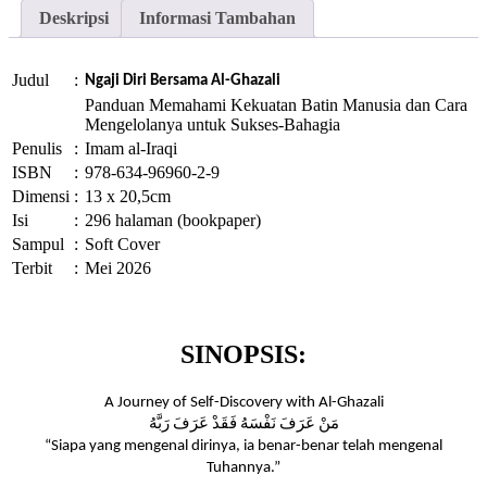
Deskripsi
Informasi Tambahan
Judul
:
Ngaji Diri Bersama Al-Ghazali
Panduan Memahami Kekuatan Batin Manusia dan Cara
Mengelolanya untuk Sukses-Bahagia
Penulis
:
Imam al-Iraqi
ISBN
:
978-634-96960-2-9
Dimensi
:
13 x 20,5cm
Isi
:
296 halaman (bookpaper)
Sampul
:
Soft Cover
Terbit
:
Mei 2026
SINOPSIS:
A Journey of Self-Discovery with Al-Ghazali
مَنْ عَرَفَ نَفْسَهُ فَقَدْ عَرَفَ رَبَّهُ
“Siapa yang mengenal dirinya, ia benar-benar telah mengenal
Tuhannya.”