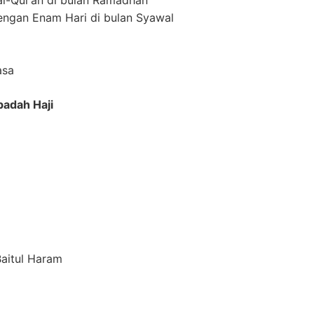
gan Enam Hari di bulan Syawal
asa
Ibadah Haji
aitul Haram