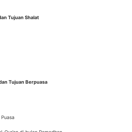
 dan Tujuan Shalat
a dan Tujuan Berpuasa
m Puasa
al-Qur’an di bulan Ramadhan