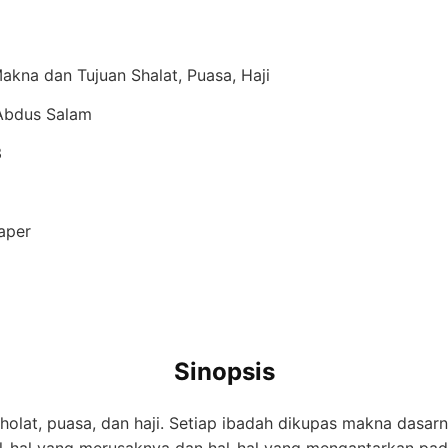
akna dan Tujuan Shalat, Puasa, Haji
 Abdus Salam
3
aper
Sinopsis
 sholat, puasa, dan haji. Setiap ibadah dikupas makna dasar
al-hal yang merusaknya dan hal-hal yang mengantarkan pada