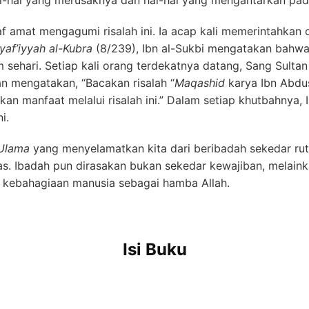
af amat mengagumi risalah ini. Ia acap kali memerintahkan
yaf’iyyah al-Kubra
(8/239), Ibn al-Sukbi mengatakan bahwa 
alam sehari. Setiap kali orang terdekatnya datang, Sang Su
tan mengatakan, “Bacakan risalah “
Maqashid
karya Ibn Abdu
n manfaat melalui risalah ini.” Dalam setiap khutbahnya,
i.
 Ulama
yang menyelamatkan kita dari beribadah sekedar rutin
tas. Ibadah pun dirasakan bukan sekedar kewajiban, mela
n kebahagiaan manusia sebagai hamba Allah.
Isi Buku