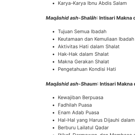
Karya-Karya Ibnu Abdis Salam
Maqâshid ash-Shalâh
: Intisari Makna
Tujuan Semua Ibadah
Keutamaan dan Kemuliaan Ibadah
Aktivitas Hati dalam Shalat
Hak-Hak dalam Shalat
Makna Gerakan Shalat
Pengetahuan Kondisi Hati
Maqâshid ash-Shaum
: Intisari Makn
Kewajiban Berpuasa
Fadhilah Puasa
Enam Adab Puasa
Hal-Hal yang Harus Dijauhi dala
Berburu Lailatul Qadar
I’tikaf, Dermawan, dan Membaca 