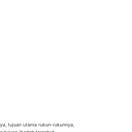
nya, tujuan utama rukun-rukunnya,
 tujuan ibadah tersebut.