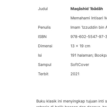
Judul
Maqâshid ‘Ibâdâh
Memahami Intisari M
Penulis
Imam ‘Izzuddin bin
ISBN
978-602-5547-97-
Dimensi
13 x 19 cm
Isi
191 halaman; Bookp
Sampul
SoftCover
Terbit
2021
Buku klasik ini menyingkap tujuan inti
rahasia di balik bacaan dan doanya, h