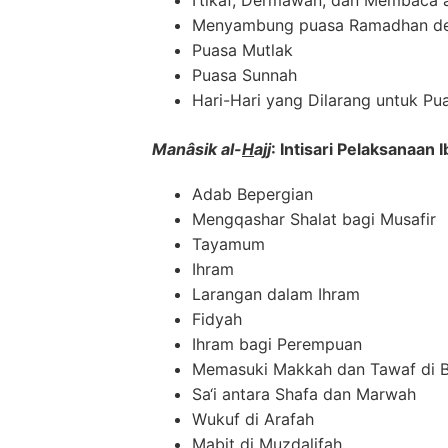
Menyambung puasa Ramadhan den
Puasa Mutlak
Puasa Sunnah
Hari-Hari yang Dilarang untuk Pu
Manâsik al-
H
ajj
: Intisari Pelaksanaan 
Adab Bepergian
Mengqashar Shalat bagi Musafir
Tayamum
Ihram
Larangan dalam Ihram
Fidyah
Ihram bagi Perempuan
Memasuki Makkah dan Tawaf di B
Sa‘i antara Shafa dan Marwah
Wukuf di Arafah
Mabit di Muzdalifah