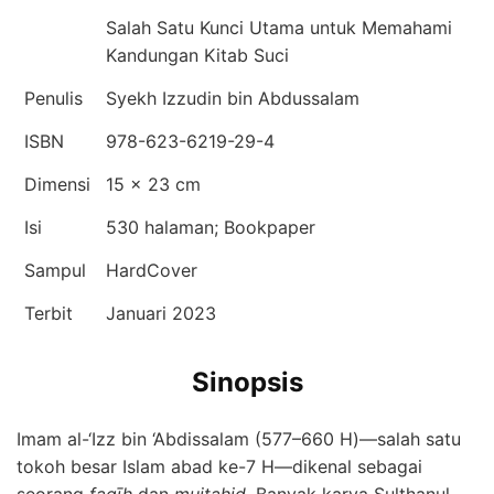
Salah Satu Kunci Utama untuk Memahami
Kandungan Kitab Suci
Penulis
Syekh Izzudin bin Abdussalam
ISBN
978-623-6219-29-4
Dimensi
15 × 23 cm
Isi
530 halaman; Bookpaper
Sampul
HardCover
Terbit
Januari 2023
Sinopsis
Imam al-‘Izz bin ‘Abdissalam (577–660 H)—salah satu
tokoh besar Islam abad ke-7 H—dikenal sebagai
seorang
faqīh
dan
mujtahid.
Banyak karya Sulthanul