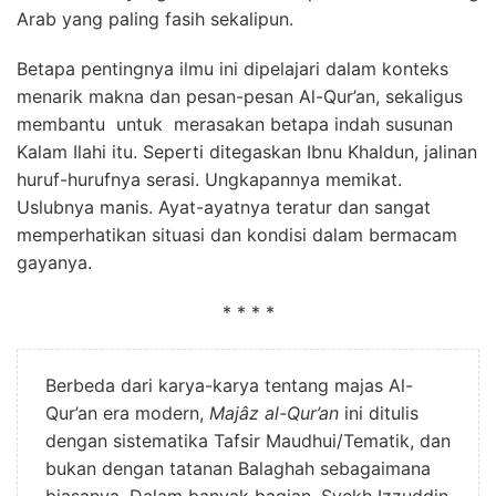
Arab yang paling fasih sekalipun.
Betapa pentingnya ilmu ini dipelajari dalam konteks
menarik makna dan pesan-pesan Al-Qur’an, sekaligus
membantu untuk merasakan betapa indah susunan
Kalam Ilahi itu. Seperti ditegaskan Ibnu Khaldun, jalinan
huruf-hurufnya serasi. Ungkapannya memikat.
Uslubnya manis. Ayat-ayatnya teratur dan sangat
memperhatikan situasi dan kondisi dalam bermacam
gayanya.
* * * *
Berbeda dari karya-karya tentang majas Al-
Qur’an era modern,
Majâz al-Qur’an
ini ditulis
dengan sistematika Tafsir Maudhui/Tematik, dan
bukan dengan tatanan Balaghah sebagaimana
biasanya. Dalam banyak bagian, Syekh Izzuddin