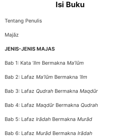
Isi Buku
Tentang Penulis
Majāz
JENIS-JENIS MAJAS
Bab 1: Kata ‘
Ilm
Bermakna
Maʻlūm
Bab 2: Lafaz
Maʻlūm
Bermakna
‘Ilm
Bab 3: Lafaz
Qudrah
Bermakna
Maqdūr
Bab 4: Lafaz
Maqdūr
Bermakna
Qudrah
Bab 5: Lafaz
Irādah
Bermakna
Murād
Bab 6: Lafaz
Murād
Bermakna
Irādah