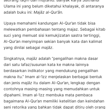
Ulama ini yang belum diketahui khalayak, di antaranya
adalah buku ini:
Majāz al-Qur’ān.
Upaya memahami kandungan Al-Qur’an tidak bisa
melewatkan pembahasan tentang majaz. Sebagai kitab
suci yang memuat sisi kemukjizatan sastra tertinggi,
Al-Qur’an menyimpan sekian banyak kata dan kalimat
yang dinilai sebagai
majāz
.
Singkatnya,
majāz
adalah “pengalihan makna dasar
dari satu lafaz/susunan kata ke makna lainnya
berdasarkan indikator yang mendukung pengalihan
makna itu.” Imam al-‘Izz menjelaskan berbagai bentuk
dan jenis
majāz
itu dalam Al-Qur’an, lengkap dengan
contohnya masing-masing yang memudahkan untuk
dipahami. Imam al-‘Izz membuka mata pembaca
bagaimana Al-Qur’an memiliki ketelitian dan keindahan
seni retorika yang bahkan tidak dapat ditiru oleh orang