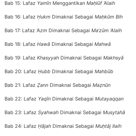
Bab 15: Lafaz
Yamīn
Menggantikan
Maḥlūf
‘
Alaih
Bab 16: Lafaz
Ḥukm
Dimaknai Sebagai
Maḥkūm Bih
Bab 17: Lafaz
‘
Azm
Dimaknai Sebagai
Ma
‘
zūm
‘
Alaih
Bab 18: Lafaz
Hawā
Dimaknai Sebagai
Mahwā
Bab 19: Lafaz
Khasyyah
Dimaknai Sebagai
Makhsyā
Bab 20: Lafaz
Ḥubb
Dimaknai Sebagai
Mahbūb
Bab 21: Lafaz
Ẓann
Dimaknai Sebagai
Maẓnūn
Bab 22: Lafaz
Yaqīn
Dimaknai Sebagai
Mutayaqqan
Bab 23: Lafaz
Syahwah
Dimaknai Sebagai
Musytahā
Bab 24: Lafaz
Ḥājah
Dimaknai Sebagai
Muḥtāj Ilaih