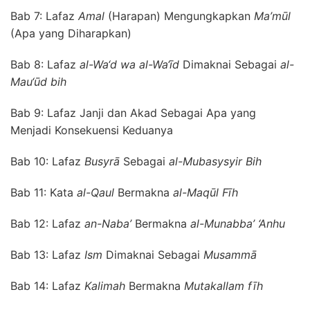
Bab 7: Lafaz
Amal
(Harapan) Mengungkapkan
Ma’mūl
(Apa yang Diharapkan)
Bab 8: Lafaz
al-Wa‘d wa al-Wa‘īd
Dimaknai Sebagai
al-
Mau‘ūd bih
Bab 9: Lafaz Janji dan Akad Sebagai Apa yang
Menjadi Konsekuensi Keduanya
Bab 10: Lafaz
Busyrā
Sebagai
al-Mubasysyir Bih
Bab 11: Kata
al-Qaul
Bermakna
al-Maqūl Fīh
Bab 12: Lafaz
an-Naba
’
Bermakna
al-Munabba
’ ‘
Anhu
Bab 13: Lafaz
Ism
Dimaknai Sebagai
Musammā
Bab 14: Lafaz
Kalimah
Bermakna
Mutakallam fīh