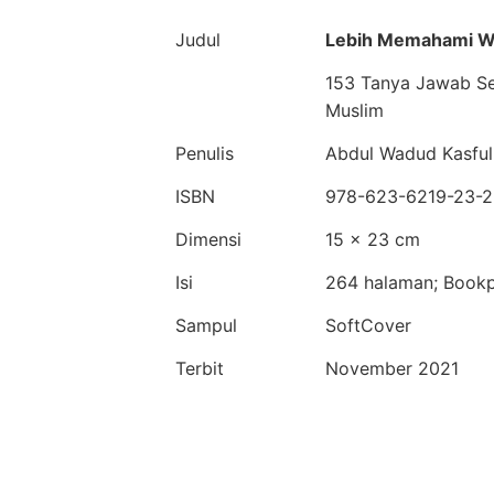
Judul
Lebih Memahami W
153 Tanya Jawab Sep
Muslim
Penulis
Abdul Wadud Kasfu
ISBN
978-623-6219-23-2
Dimensi
15 × 23 cm
Isi
264 halaman; Book
Sampul
SoftCover
Terbit
November 2021