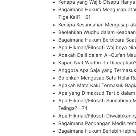
Kenapa yang Wajib Disapu Hanya
Bagaimana Hukum Mengusap atau M
Tiga Kali?—61
Kenapa Kesunnahan Mengusap atau
Beolehkah Wudhu dalam Keadaan
Bagaimana Hukum Berbicara Sa
Apa Hikmah/Filosofi Wajibnya N
Adakah Dalil dalam Al-Qur’an M
Kapan Niat Wudhu itu Diucapka
Anggota Apa Saja yang Termasuk
Bolehkah Mengusap Satu Helai R
Apakah Mata Kaki Termasuk Bagi
Apa yang Dimaksud Tartib dala
Apa Hikmah/Filosofi Sunnahnya 
Telinga?—74
Apa Hikmah/Filosofi Diwajibkan
Bagaimana Pandangan Medis te
Bagaimana Hukum Berlebih-lebih