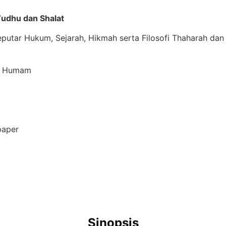
udhu dan Shalat
utar Hukum, Sejarah, Hikmah serta Filosofi Thaharah dan 
l Humam
paper
Sinopsis