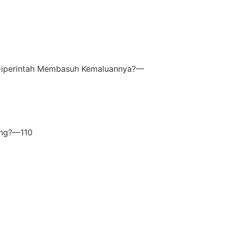
 Diperintah Membasuh Kemaluannya?—
ing?—110