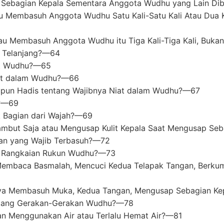
 Sebagian Kepala Sementara Anggota Wudhu yang Lain D
embasuh Anggota Wudhu Satu Kali-Satu Kali Atau Dua Kali
 Membasuh Anggota Wudhu itu Tiga Kali-Tiga Kali, Bukan 
 Telanjang?—64
at Wudhu?—65
iat dalam Wudhu?—66
aupun Hadis tentang Wajibnya Niat dalam Wudhu?—67
n?—69
 Bagian dari Wajah?—69
ambut Saja atau Mengusap Kulit Kepala Saat Mengusap Se
an yang Wajib Terbasuh?—72
m Rangkaian Rukun Wudhu?—73
Membaca Basmalah, Mencuci Kedua Telapak Tangan, Berk
nya Membasuh Muka, Kedua Tangan, Mengusap Sebagian Ke
ntang Gerakan-Gerakan Wudhu?—78
an Menggunakan Air atau Terlalu Hemat Air?—81