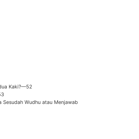
dua Kaki?—52
53
oa Sesudah Wudhu atau Menjawab