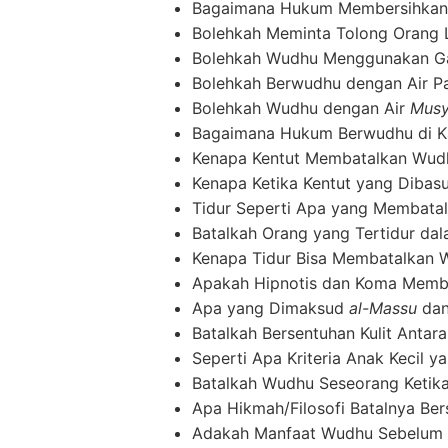
Bagaimana Hukum Membersihkan 
Bolehkah Meminta Tolong Orang
Bolehkah Wudhu Menggunakan Ga
Bolehkah Berwudhu dengan Air 
Bolehkah Wudhu dengan Air
Mus
Bagaimana Hukum Berwudhu di 
Kenapa Kentut Membatalkan Wu
Kenapa Ketika Kentut yang Diba
Tidur Seperti Apa yang Membat
Batalkah Orang yang Tertidur da
Kenapa Tidur Bisa Membatalkan
Apakah Hipnotis dan Koma Mem
Apa yang Dimaksud
al-Massu
da
Batalkah Bersentuhan Kulit Antar
Seperti Apa Kriteria Anak Keci
Batalkah Wudhu Seseorang Ketika
Apa Hikmah/Filosofi Batalnya Be
Adakah Manfaat Wudhu Sebelum