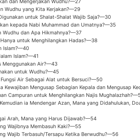
rkan dan Mengerjakan Wudhu?—27
n Wudhu yang Kita Kerjakan?—29
igunakan untuk Shalat-Shalat Wajib Saja?—30
jibkan kepada Nabi Muhammad dan Umatnya?—35
m Wudhu dan Apa Hikmahnya?—37
p Hanya untuk Menghilangkan Hadas?—38
m Islam?—40
dalam Islam?—41
us Menggunakan Air?—43
gunakan untuk Wudhu?—45
Fungsi Air Sebagai Alat untuk Bersuci?—50
a Kewajiban Mengusap Sebagian Kepala dan Mengusap Ke
ahan Campuran untuk Menghilangkan Najis Mughalazhah?—
, Kemudian ia Mendengar Azan, Mana yang Didahulukan, D
agai Arah, Mana yang Harus Dijawab?—54
ang Wajibnya Membasuh Kaki?—55
ng Wajib Terbasuh/Tersapu Ketika Berwudhu?—56