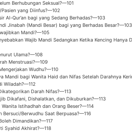
elum Berhubungan Seksual?—101
Pasien yang Diinfus?—102
r Al-Qur’an bagi yang Sedang Berhadas?—103
ndi Jinabah (Mandi Besar) bagi yang Berhadas Besar?—103
Diwajibkan Mandi?—105
Menyebabkan Wajib Mandi Sedangkan Ketika Kencing Hanya
enurut Ulama?—108
rah Menstruasi?—109
s Mengerjakan Wudhu?—110
ya Mandi bagi Wanita Haid dan Nifas Setelah Darahnya Ker
i Wiladah?—112
ikategorikan Darah Nifas?—113
ib Dikafani, Dishalatkan, dan Dikuburkan?—113
 Wanita Istihadhah dan Orang Beser?—114
ah Bersuci/Berwudhu Saat Berpuasa?—116
 Boleh Dimandikan?—117
ti Syahid Akhirat?—118