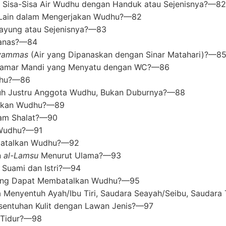
Sisa-Sisa Air Wudhu dengan Handuk atau Sejenisnya?—82
 Lain dalam Mengerjakan Wudhu?—82
yung atau Sejenisnya?—83
Panas?—84
yammas
(Air yang Dipanaskan dengan Sinar Matahari)?—8
Kamar Mandi yang Menyatu dengan WC?—86
dhu?—86
suh Justru Anggota Wudhu, Bukan Duburnya?—88
alkan Wudhu?—89
lam Shalat?—90
 Wudhu?—91
batalkan Wudhu?—92
n
al-Lamsu
Menurut Ulama?—93
a Suami dan Istri?—94
l yang Dapat Membatalkan Wudhu?—95
 Menyentuh Ayah/Ibu Tiri, Saudara Seayah/Seibu, Saudara 
rsentuhan Kulit dengan Lawan Jenis?—97
 Tidur?—98