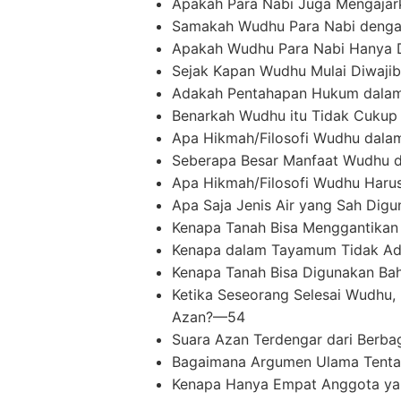
Apakah Para Nabi Juga Mengaja
Samakah Wudhu Para Nabi denga
Apakah Wudhu Para Nabi Hanya D
Sejak Kapan Wudhu Mulai Diwa
Adakah Pentahapan Hukum dala
Benarkah Wudhu itu Tidak Cuku
Apa Hikmah/Filosofi Wudhu dala
Seberapa Besar Manfaat Wudhu 
Apa Hikmah/Filosofi Wudhu Har
Apa Saja Jenis Air yang Sah Di
Kenapa Tanah Bisa Menggantikan 
Kenapa dalam Tayamum Tidak Ad
Kenapa Tanah Bisa Digunakan B
Ketika Seseorang Selesai Wudhu
Azan?—54
Suara Azan Terdengar dari Berb
Bagaimana Argumen Ulama Tent
Kenapa Hanya Empat Anggota ya