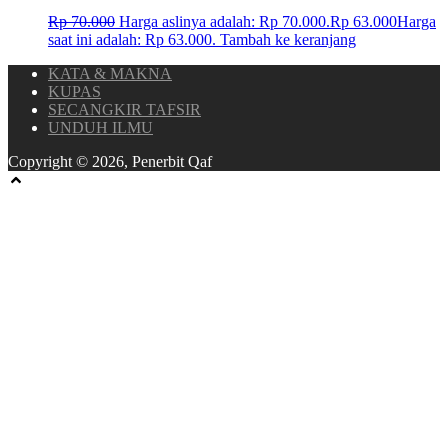
Rp
70.000
Harga aslinya adalah: Rp 70.000.
Rp
63.000
Harga
saat ini adalah: Rp 63.000.
Tambah ke keranjang
KATA & MAKNA
KUPAS
SECANGKIR TAFSIR
UNDUH ILMU
Copyright © 2026, Penerbit Qaf