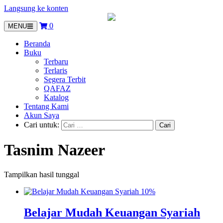
Langsung ke konten
0
MENU
Beranda
Buku
Terbaru
Terlaris
Segera Terbit
QAFAZ
Katalog
Tentang Kami
Akun Saya
Cari untuk:
Tasnim Nazeer
Tampilkan hasil tunggal
10%
Belajar Mudah Keuangan Syariah