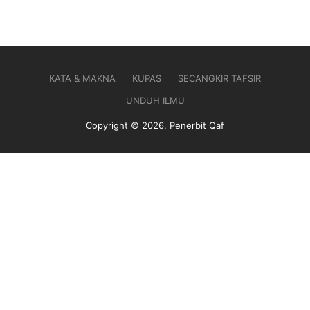
Rp 72.000.
KATA & MAKNA
KUPAS
SECANGKIR TAFSIR
UNDUH ILMU
Copyright © 2026, Penerbit Qaf