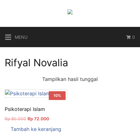
Langsung
ke
konten
MENU
0
Rifyal Novalia
Tampilkan hasil tunggal
10%
Psikoterapi Islam
Harga
Harga
Rp
80.000
Rp
72.000
aslinya
saat
Tambah ke keranjang
adalah:
ini
Rp 80.000.
adalah: