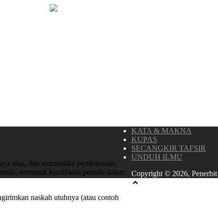
KATA & MAKNA
KUPAS
SECANGKIR TAFSIR
UNDUH ILMU
gaya ulas, dan sistematika pembahasan,
enulis, termasuk kualifikasi penulis dalam
Copyright © 2026, Penerbit
ngirimkan naskah utuhnya (atau contoh