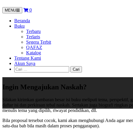
Langsung
ke
0
MENU
konten
Beranda
Buku
Terbaru
Terlaris
Segera Terbit
QAFAZ
Katalog
Tentang Kami
Akun Saya
Cari
untuk:
Ingin Mengajukan Naskah?
Silakan kirimkan gambaran besar isi buku meliputi tema, perspektif, 
daftar isi dan perkiraan tebal naskah. Sertakan juga biografi ringkas p
menulis tema yang dipilih, riwayat pendidikan, dll.
Bila proposal tersebut cocok, kami akan menghubungi Anda agar me
satu-dua bab bila masih dalam proses penggarapan).