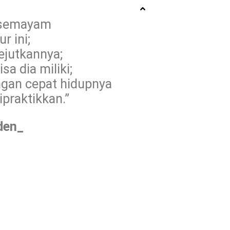
ersemayam
r ini;
ejutkannya;
sa dia miliki;
gan cepat hidupnya
ipraktikkan.”
den_