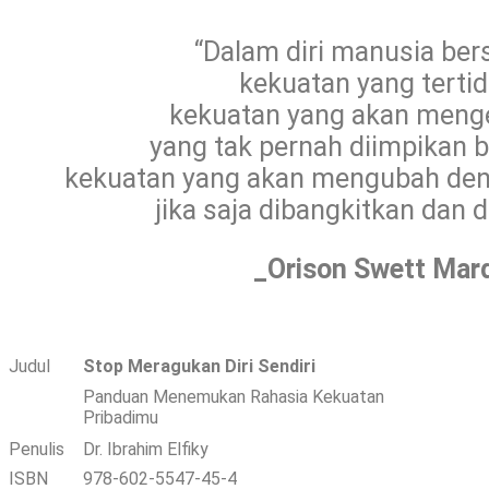
Langsung
ke
“Dalam diri manusia b
konten
kekuatan yang tertidu
kekuatan yang akan meng
yang tak pernah diimpikan bi
kekuatan yang akan mengubah den
jika saja dibangkitkan dan d
_Orison Swett Mar
Judul
Stop Meragukan Diri Sendiri
Panduan Menemukan Rahasia Kekuatan
Pribadimu
Penulis
Dr. Ibrahim Elfiky
ISBN
978-602-5547-45-4