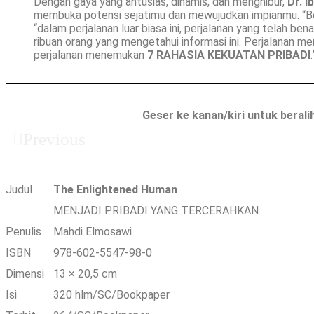
Dengan gaya yang antusias, dinamis, dan menghibur,
Dr. I
membuka potensi sejatimu dan mewujudkan impianmu. “Berg
“dalam perjalanan luar biasa ini, perjalanan yang telah b
ribuan orang yang mengetahui informasi ini. Perjalanan 
perjalanan menemukan
7 RAHASIA KEKUATAN PRIBADI
.
Geser ke kanan/kiri untuk berali
Previous
Judul
The Enlightened Human
MENJADI PRIBADI YANG TERCERAHKAN
Penulis
Mahdi Elmosawi
ISBN
978-602-5547-98-0
Dimensi
13 × 20,5 cm
Isi
320 hlm/SC/Bookpaper