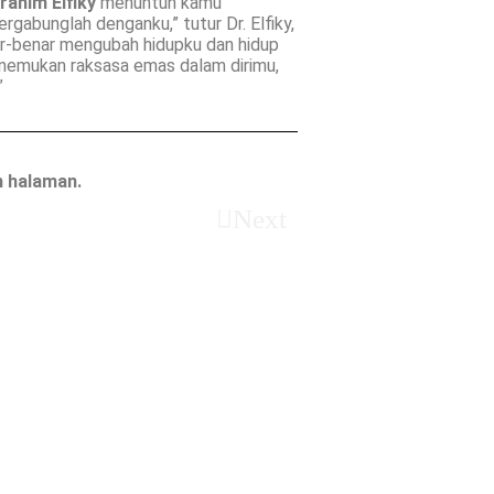
brahim Elfiky
menuntun kamu
abunglah denganku,” tutur Dr. Elfiky,
enar-benar mengubah hidupku dan hidup
menemukan raksasa emas dalam dirimu,
”
h halaman.
Next