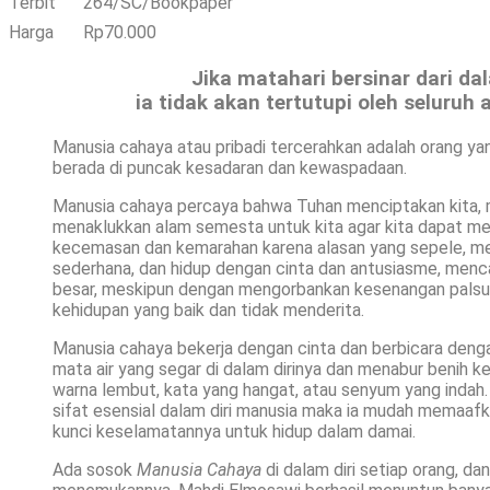
Terbit
264/SC/Bookpaper
Harga
Rp70.000
Jika matahari bersinar dari dal
ia tidak akan tertutupi oleh seluruh 
Manusia cahaya atau pribadi tercerahkan adalah orang yan
berada di puncak kesadaran dan kewaspadaan.
Manusia cahaya percaya bahwa Tuhan menciptakan kita, me
menaklukkan alam semesta untuk kita agar kita dapat menj
kecemasan dan kemarahan karena alasan yang sepele, me
sederhana, dan hidup dengan cinta dan antusiasme, men
besar, meskipun dengan mengorbankan kesenangan palsu. T
kehidupan yang baik dan tidak menderita.
Manusia cahaya bekerja dengan cinta dan berbicara deng
mata air yang segar di dalam dirinya dan menabur benih k
warna lembut, kata yang hangat, atau senyum yang indah.
sifat esensial dalam diri manusia maka ia mudah memaafkan 
kunci keselamatannya untuk hidup dalam damai.
Ada sosok
M
anusia Cahaya
di dalam diri setiap orang, da