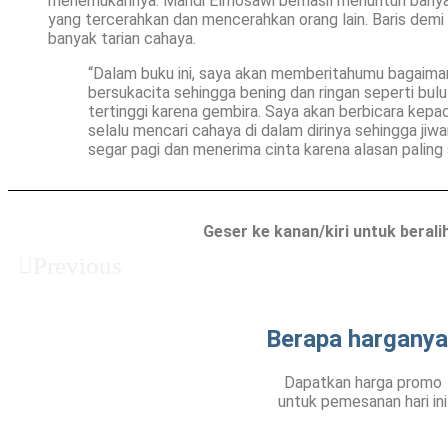
menemukannya. Mahdi Elmosawi berhasil menuntun banya
yang tercerahkan dan mencerahkan orang lain. Baris dem
banyak tarian cahaya.
“Dalam buku ini, saya akan memberitahumu bagaima
bersukacita sehingga bening dan ringan seperti bulu
tertinggi karena gembira. Saya akan berbicara kep
selalu mencari cahaya di dalam dirinya sehingga jiw
segar pagi dan menerima cinta karena alasan paling
Geser ke kanan/kiri untuk berali
Previous
Berapa harganya
Dapatkan harga promo
untuk pemesanan hari ini