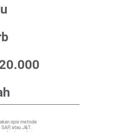
ku
rb
20.000
ah
iakan opsi metode
 SAP, atau J&T.