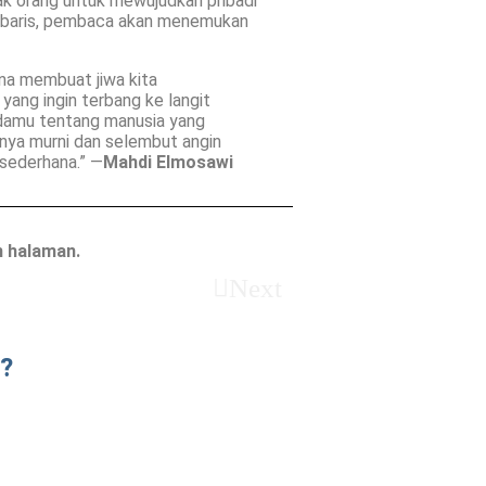
k orang untuk mewujudkan pribadi
i baris, pembaca akan menemukan
na membuat jiwa kita
 yang ingin terbang ke langit
adamu tentang manusia yang
anya murni dan selembut angin
 sederhana.” —
Mahdi Elmosawi
h halaman.
Next
?