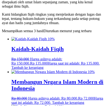
disepakati oleh umat Islam sepanjang zaman, yang kita kenal
sebagai ilmu fiqih.
Kami hidangkan fiqih ringkas yang menjelaskan dengan lugas dan
tepat, tentang hukum-hukum yang terkandung pada setiap potong
ayat dan hadis yang jumlahnya ribuan.
Menampilkan semua 3 hasil
Diurutkan menurut yang terbaru
10%
Kaidah-Kaidah Fiqih
Rp
150.000
Harga aslinya adalah:
Rp 150.000.
Rp
135.000
Harga saat ini adalah: Rp 135.000.
Tambah ke keranjang
10%
Membangun Negara Islam Modern di
Indonesia
Rp
80.000
Harga aslinya adalah: Rp 80.000.
Rp
72.000
Harga
saat ini adalah: Rp 72.000.
Tambah ke keranjang