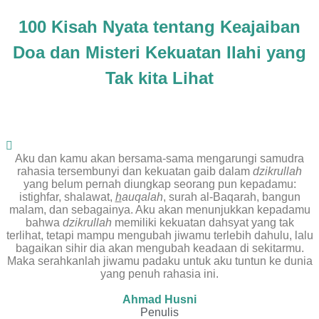
Langsung
100 Kisah Nyata tentang Keajaiban
ke
konten
Doa dan Misteri Kekuatan Ilahi yang
Tak kita Lihat
Aku dan kamu akan bersama-sama mengarungi samudra
rahasia tersembunyi dan kekuatan gaib dalam
dzikrullah
yang belum pernah diungkap seorang pun kepadamu:
istighfar, shalawat,
h
auqalah
, surah al-Baqarah, bangun
malam, dan sebagainya. Aku akan menunjukkan kepadamu
bahwa
dzikrullah
memiliki kekuatan dahsyat yang tak
terlihat, tetapi mampu mengubah jiwamu terlebih dahulu, lalu
bagaikan sihir dia akan mengubah keadaan di sekitarmu.
Maka serahkanlah jiwamu padaku untuk aku tuntun ke dunia
yang penuh rahasia ini.
Ahmad Husni
Penulis